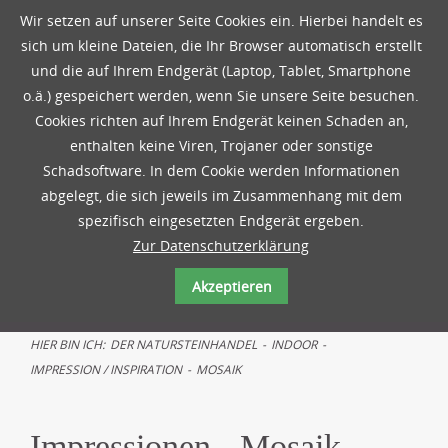
Wir setzen auf unserer Seite Cookies ein. Hierbei handelt es
sich um kleine Dateien, die Ihr Browser automatisch erstellt
und die auf Ihrem Endgerät (Laptop, Tablet, Smartphone
o.ä.) gespeichert werden, wenn Sie unsere Seite besuchen.
Cookies richten auf Ihrem Endgerät keinen Schaden an,
enthalten keine Viren, Trojaner oder sonstige
Schadsoftware. In dem Cookie werden Informationen
abgelegt, die sich jeweils im Zusammenhang mit dem
spezifisch eingesetzten Endgerät ergeben.
Zur Datenschutzerklärung
Akzeptieren
HIER BIN ICH:
DER NATURSTEINHANDEL
-
INDOOR
-
IMPRESSION / INSPIRATION
-
MOSAIK
Impressionen - Mosaik